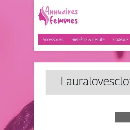
Accessoires
Bien-être & beauté
Cadeaux
Lauralo­vesclo